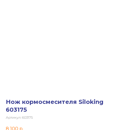
Нож кормосмесителя Siloking
603175
Артикул:
603175
8 100
р.